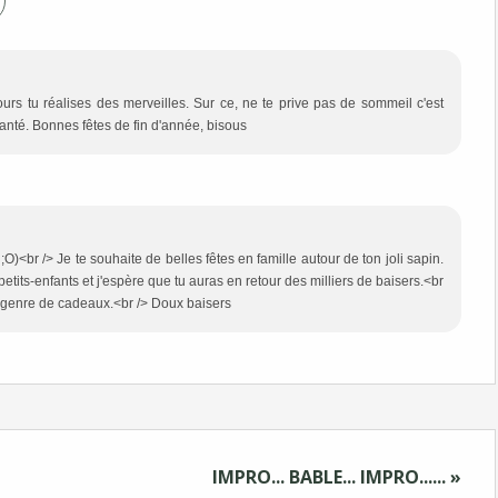
urs tu réalises des merveilles. Sur ce, ne te prive pas de sommeil c'est
santé. Bonnes fêtes de fin d'année, bisous
;O)<br /> Je te souhaite de belles fêtes en famille autour de ton joli sapin.
petits-enfants et j'espère que tu auras en retour des milliers de baisers.<br
e genre de cadeaux.<br /> Doux baisers
IMPRO... BABLE... IMPRO...... »