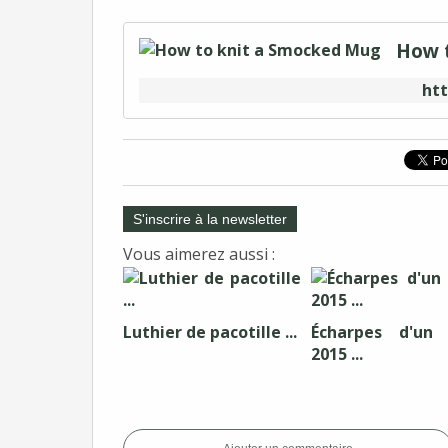
How 
ht
S'inscrire à la newsletter
Vous aimerez aussi :
Luthier de pacotille ...
Écharpes d'un
2015 ...