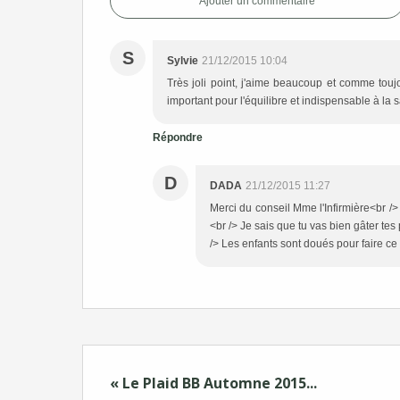
Ajouter un commentaire
S
Sylvie
21/12/2015 10:04
Très joli point, j'aime beaucoup et comme toujo
important pour l'équilibre et indispensable à la 
Répondre
D
DADA
21/12/2015 11:27
Merci du conseil Mme l'Infirmière<br /> 
<br /> Je sais que tu vas bien gâter tes 
/> Les enfants sont doués pour faire c
« Le Plaid BB Automne 2015...