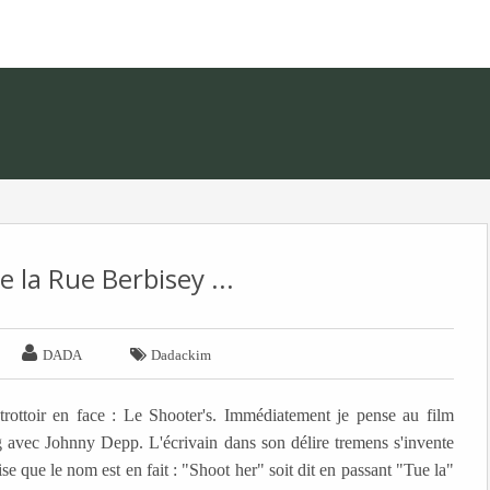
e la Rue Berbisey ...


DADA
Dadackim
 trottoir en face : Le Shooter's. Immédiatement je pense au film
g avec Johnny Depp. L'écrivain dans son délire tremens s'invente
ise que le nom est en fait : "Shoot her" soit dit en passant "Tue la"