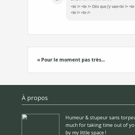
<br /> <br /> Dès que j'y vais<br /> <br 
<br /> <br />
« Pour le moment pas très...
À propos
Humeur & stupeur sans torpeu
much for taking time out of yo
by my little space !