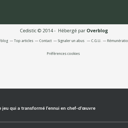
Cedistic © 2014 - Hébergé par
Overblog
rblog
Top articles
Contact
Signaler un abus
C.G.U.
Rémunération
Préférences cookies
e jeu qui a transformé l’ennui en chef-d’œuvre