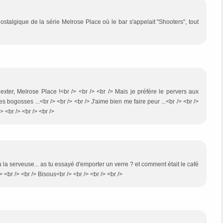
ostalgique de la série Melrose Place où le bar s'appelait "Shooters", tout
Dexter, Melrose Place !<br /> <br /> <br /> Mais je préfère le pervers aux
s bogosses ...<br /> <br /> <br /> J'aime bien me faire peur ...<br /> <br />
 <br /> <br /> <br />
vu la serveuse... as tu essayé d'emporter un verre ? et comment était le café
> <br /> <br /> Bisous<br /> <br /> <br /> <br />