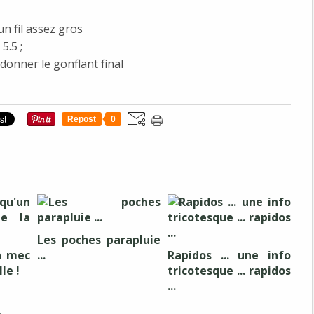
n fil assez gros
5.5 ;
edonner le gonflant final
Repost
0
Les poches parapluie
n mec
...
Rapidos ... une info
lle !
tricotesque ... rapidos
...