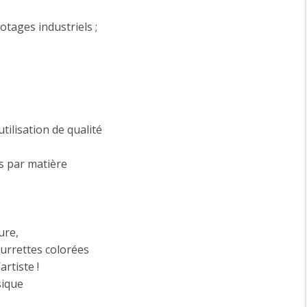
otages industriels ;
tilisation de qualité
s par matière
ure,
rrettes colorées
artiste !
sique