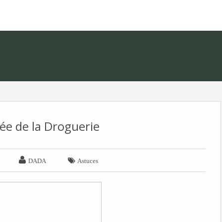
dée de la Droguerie


DADA
Astuces