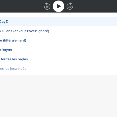
 DayZ
 a 13 ans (et vous l'avez ignoré)
e (littéralement)
im Rayan
 toutes les règles
s les jeux vidéo
us choquant de Rockstar ? - Le scandale BULLY
e plus moche de Steam
du RÊVE tourne au CAUCHEMAR
pendant 8 heures
it… à tort