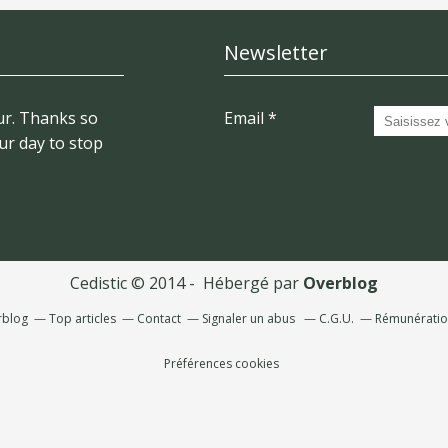
Newsletter
r. Thanks so
Email
ur day to stop
Cedistic © 2014 - Hébergé par
Overblog
rblog
Top articles
Contact
Signaler un abus
C.G.U.
Rémunération
Préférences cookies