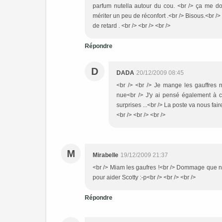
parfum nutella autour du cou. <br /> ça me d
mériter un peu de réconfort .<br /> Bisous.<br />
de retard . <br /> <br /> <br />
Répondre
D
DADA
20/12/2009 08:45
<br /> <br /> Je mange les gauffres n
nue<br /> J'y ai pensé également à ce
surprises ...<br /> La poste va nous fai
<br /> <br /> <br />
M
Mirabelle
19/12/2009 21:37
<br /> Miam les gaufres !<br /> Dommage que nou
pour aider Scotty :-p<br /> <br /> <br />
Répondre