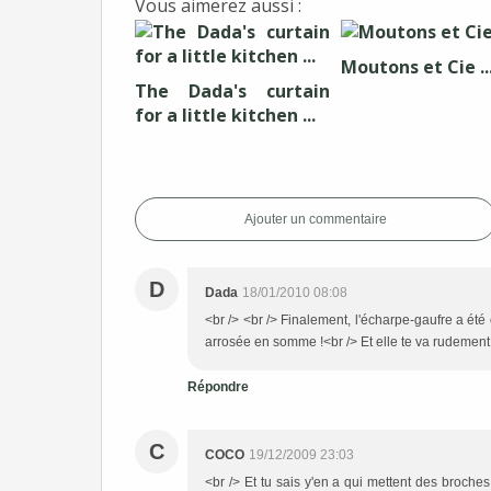
Vous aimerez aussi :
Moutons et Cie ..
The Dada's curtain
for a little kitchen ...
Ajouter un commentaire
D
Dada
18/01/2010 08:08
<br /> <br /> Finalement, l'écharpe-gaufre a été o
arrosée en somme !<br /> Et elle te va rudement bi
Répondre
C
COCO
19/12/2009 23:03
<br /> Et tu sais y'en a qui mettent des broch