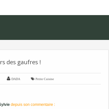
s des gaufres !


DADA
Petite Cuisine
Sylvie
depuis son commentaire :