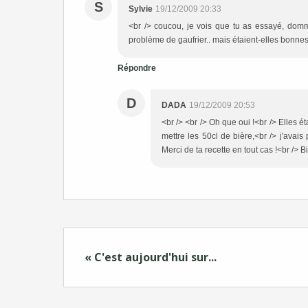
S
Sylvie
19/12/2009 20:33
<br /> coucou, je vois que tu as essayé, domma
problème de gaufrier.. mais étaient-elles bonnes 
Répondre
D
DADA
19/12/2009 20:53
<br /> <br /> Oh que oui !<br /> Elles ét
mettre les 50cl de bière,<br /> j'avais 
Merci de ta recette en tout cas !<br /> Bi
« C'est aujourd'hui sur...