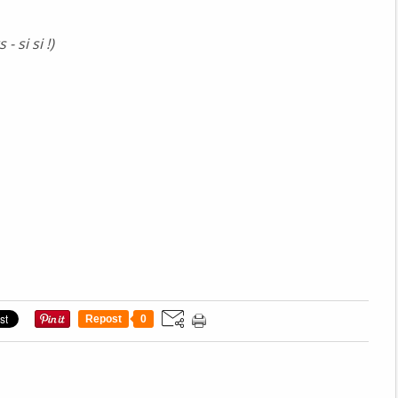
- si si !)
Repost
0