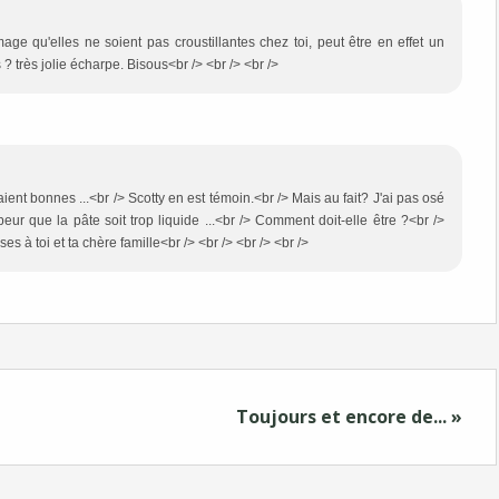
ge qu'elles ne soient pas croustillantes chez toi, peut être en effet un
? très jolie écharpe. Bisous<br /> <br /> <br />
aient bonnes ...<br /> Scotty en est témoin.<br /> Mais au fait? J'ai pas osé
peur que la pâte soit trop liquide ...<br /> Comment doit-elle être ?<br />
ses à toi et ta chère famille<br /> <br /> <br /> <br />
Toujours et encore de... »