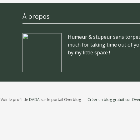
À propos
Humeur & stupeur sans torpeu
much for taking time out of yo
by my little space !
Voir le profil de
DADA
sur le portail Overblog
Créer un blog gratuit sur Ove