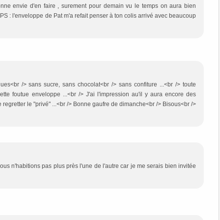
onne envie d'en faire , surement pour demain vu le temps on aura bien
 PS : l'enveloppe de Pat m'a refait penser à ton colis arrivé avec beaucoup
ues<br /> sans sucre, sans chocolat<br /> sans confiture ...<br /> toute
tte foutue enveloppe ...<br /> J'ai l'impression au'il y aura encore des
re regretter le "privé" ...<br /> Bonne gaufre de dimanche<br /> Bisous<br />
s n'habitions pas plus près l'une de l'autre car je me serais bien invitée