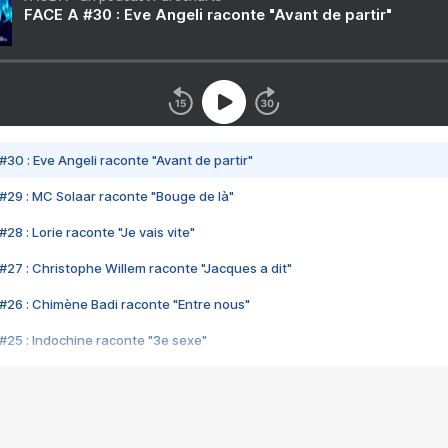
FACE A #30 : Eve Angeli raconte "Avant de partir"
#30 : Eve Angeli raconte "Avant de partir"
#29 : MC Solaar raconte "Bouge de là"
28 : Lorie raconte "Je vais vite"
#27 : Christophe Willem raconte "Jacques a dit"
#26 : Chimène Badi raconte "Entre nous"
#25 : Indochine raconte "3e sexe"
#24 : Zaho raconte "C'est chelou"
#23 : Patrick Bruel raconte "Au café des délices"