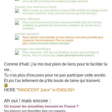
verre de 250 ml d’innocent contient 2 portions de fruits.
trouver les meilleurs fruits
Même si pour ça nous devons essayer 500 variétés de mangue avant
de trouver la bonne. Nous sommes comme ça chez innocent.
acheter éthique
Nous nous fournissons le plus souvent possible dans des fermes
certifiées qui garantissent de bonnes conditions de travail à leurs
employés.
penser durable
Nous aimons notre planète et nous faisons tout notre possible pour
respecter l’environnement. Pour en savoir
plus:
www.innocent.fr/notre-ethique
partager les bénéfices
Nous reversons 10% de nos bénéfices à ceux qui sont dans le
besoin. Pour en savoir plus :
www.lafondationinnocent.fr
.
Comme d'hab', j'ai mis tout plein de liens pour te faciliter la
vie .
Tu n'as plus d'excuses pour ne pas participer cette année.
Et pis t'as tellement de p'tits bouts de laine qui trainent.
HERE "
INNOCENT Juice" in ENGLISH
Ah oui ! mais encore :
Où trouver les smoothies innocent en France ?
Nos boissons sont disponibles dans ces magasins :