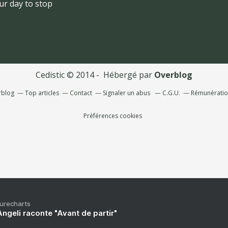
ur day to stop
Cedistic © 2014 - Hébergé par
Overblog
rblog
Top articles
Contact
Signaler un abus
C.G.U.
Rémunération
Préférences cookies
Purecharts
ngeli raconte "Avant de partir"