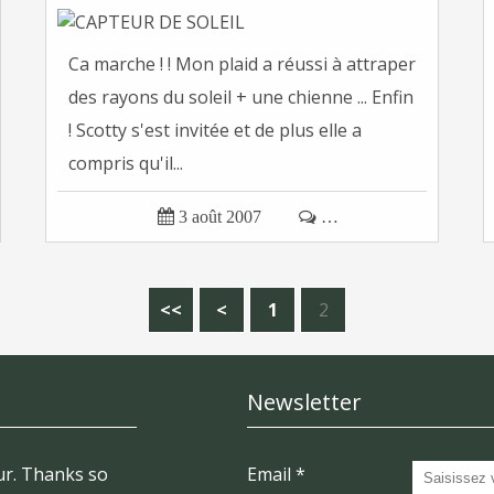
Ca marche ! ! Mon plaid a réussi à attraper
des rayons du soleil + une chienne ... Enfin
! Scotty s'est invitée et de plus elle a
compris qu'il...

3 août 2007

…
<<
<
1
2
Newsletter
r. Thanks so
Email