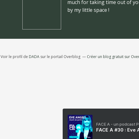
much for taking time out of yo
by my little space !
Voir le profil de
DADA
sur le portail Overblog
Créer un blog gratuit sur Ove
FACE A - un podcast 
FACE A #30 : Eve A