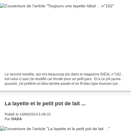
Le second modèle, qui m'a beaucoup plu dans le magazine IDÉAL n°162 ,
est celui-ci que j'ai modifié car tricoté pour un petit gars : Et à ce joli jaune-
poussin, j'ai préféré un bleu tendre-pastel et un fil bleu type fourrure (un
reste de 10grs qui a frôlé...
La layette et le petit pot de lait ...
Publié le 14/06/2014 à 08:31
Par
DADA