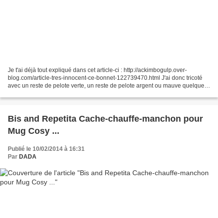
Je t'ai déjà tout expliqué dans cet article-ci : http://ackimbogulp.over-
blog.com/article-tres-innocent-ce-bonnet-122739470.html J'ai donc tricoté
avec un reste de pelote verte, un reste de pelote argent ou mauve quelques
premiers bonnets pour Jus et...
Bis and Repetita Cache-chauffe-manchon pour
Mug Cosy ...
Publié le 10/02/2014 à 16:31
Par
DADA