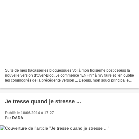
Suite de mes tracasseries bloguesques Voilà mon troisième post depuis la
nouvelle version d'Over-Blog. Je commence "ENFIN" à m'y faire et j'en oublie
les commodités de la précédente version ... Depuis, mon souci principal est
que je ne peux placer mes...
Je tresse quand je stresse ...
Publié le 10/06/2014 à 17:27
Par
DADA