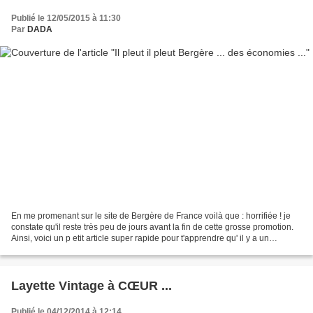
Publié le 12/05/2015 à 11:30
Par
DADA
En me promenant sur le site de Bergère de France voilà que : horrifiée ! je
constate qu'il reste très peu de jours avant la fin de cette grosse promotion.
Ainsi, voici un p etit article super rapide pour t'apprendre qu' il y a un
ÉNORME déstockage jusqu'au...
Layette Vintage à CŒUR ...
Publié le 04/12/2014 à 12:14