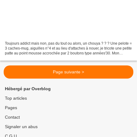
Toujours addict mais non, pas du tout ou alors, un chouya ? ? ? Une pelote =
3 caches-mug, aiguilles n°4 et au lieu d'attaches à nouer, je tricote une petite
patte au point mousse accrochée par 2 boutons type années'30. Mon
modèle, désormais favori, une...
Page suivante >
Hébergé par Overblog
Top articles
Pages
Contact
Signaler un abus
C.G.U.