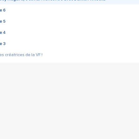
e 6
e 5
e 4
e 3
s créatrices de la VF !
e 2
e 1
e Mektoub My Love arrive enfin ! Rencontre avec Shaïn Boumedine et Sal
i : après Toni en famille
elle réalise le bouleversant Dites lui que je l'aime
ais ! Rencontre autour de Vie privée de Rebecca Zlotowski
 de Marguerite, Grave... Rencontre avec Ella Rumpf