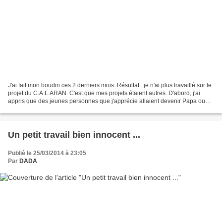
J'ai fait mon boudin ces 2 derniers mois. Résultat : je n'ai plus travaillé sur le
projet du C.A.L.ARAN. C'est que mes projets étaient autres. D'abord, j'ai
appris que des jeunes personnes que j'apprécie allaient devenir Papa ou
Maman. C'est le genre...
Un petit travail bien innocent ...
Publié le 25/03/2014 à 23:05
Par
DADA