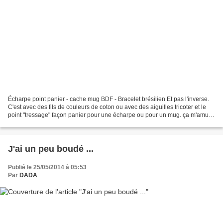
Écharpe point panier - cache mug BDF - Bracelet brésilien Et pas l'inverse.
C'est avec des fils de couleurs de coton ou avec des aiguilles tricoter et le
point "tressage" façon panier pour une écharpe ou pour un mug. ça m'amuse
bien et de toute façon...
J'ai un peu boudé ...
Publié le 25/05/2014 à 05:53
Par
DADA