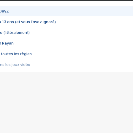
 DayZ
 a 13 ans (et vous l'avez ignoré)
e (littéralement)
im Rayan
 toutes les règles
s les jeux vidéo
us choquant de Rockstar ? - Le scandale BULLY
e plus moche de Steam
du RÊVE tourne au CAUCHEMAR
pendant 8 heures
it… à tort
umiliés par un jeu vidéo