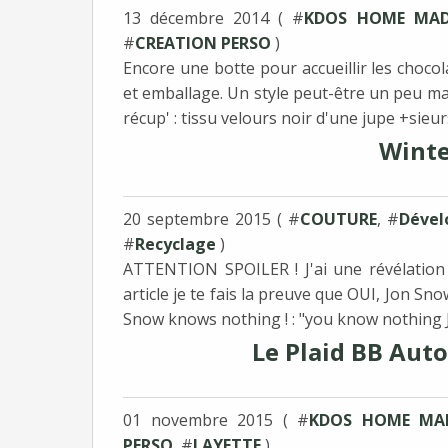
13 décembre 2014 ( #
KDOS HOME MAD
#
CREATION PERSO
)
Encore une botte pour accueillir les chocol
et emballage. Un style peut-être un peu mas
récup' : tissu velours noir d'une jupe +sieur
Winter
20 septembre 2015 ( #
COUTURE
, #
Dével
#
Recyclage
)
ATTENTION SPOILER ! J'ai une révélation 
article je te fais la preuve que OUI, Jon Sno
Snow knows nothing ! : "you know nothing J
Le Plaid BB Auto
01 novembre 2015 ( #
KDOS HOME MA
PERSO
, #
LAYETTE
)