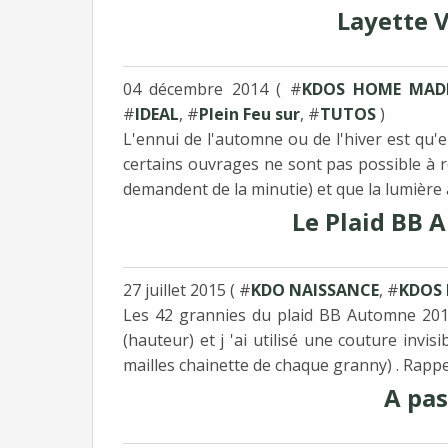
Layette V
04 décembre 2014 ( #
KDOS HOME MAD
#
IDEAL
, #
Plein Feu sur
, #
TUTOS
)
L'ennui de l'automne ou de l'hiver est qu'en
certains ouvrages ne sont pas possible à ré
demandent de la minutie) et que la lumière art
Le Plaid BB A
27 juillet 2015 ( #
KDO NAISSANCE
, #
KDOS
Les 42 grannies du plaid BB Automne 2015
(hauteur) et j 'ai utilisé une couture invisi
mailles chainette de chaque granny) . Rappelle
A pas