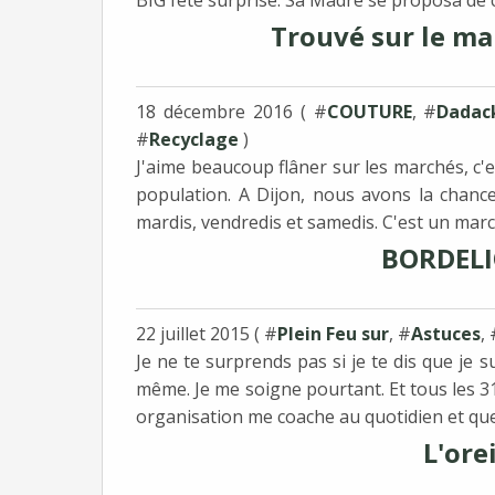
BIG fête surprise. Sa Madré se proposa de cr
Trouvé sur le mar
18 décembre 2016 ( #
COUTURE
, #
Dadac
#
Recyclage
)
J'aime beaucoup flâner sur les marchés, c'e
population. A Dijon, nous avons la chance
mardis, vendredis et samedis. C'est un march
BORDELI
22 juillet 2015 ( #
Plein Feu sur
, #
Astuces
,
Je ne te surprends pas si je te dis que je 
même. Je me soigne pourtant. Et tous les 3
organisation me coache au quotidien et que 
L'orei