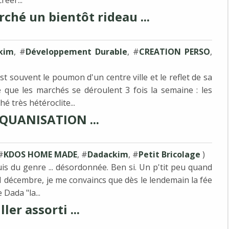
éer...
ché un bientôt rideau ...
kim
, #
Développement Durable
, #
CREATION PERSO
,
st souvent le poumon d'un centre ville et le reflet de sa
 que les marchés se déroulent 3 fois la semaine : les
é très hétéroclite...
QUANISATION ...
 #
KDOS HOME MADE
, #
Dadackim
, #
Petit Bricolage
)
suis du genre ... désordonnée. Ben si. Un p'tit peu quand
1 décembre, je me convaincs que dès le lendemain la fée
Dada "la...
ller assorti ...