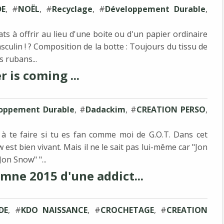
E
, #
NOËL
, #
Recyclage
, #
Développement Durable
,
ats à offrir au lieu d'une boite ou d'un papier ordinaire
culin ! ? Composition de la botte : Toujours du tissu de
s rubans...
 is coming ...
oppement Durable
, #
Dadackim
, #
CREATION PERSO
,
à te faire si tu es fan comme moi de G.O.T. Dans cet
w est bien vivant. Mais il ne le sait pas lui-même car "Jon
on Snow" "...
mne 2015 d'une addict...
DE
, #
KDO NAISSANCE
, #
CROCHETAGE
, #
CREATION