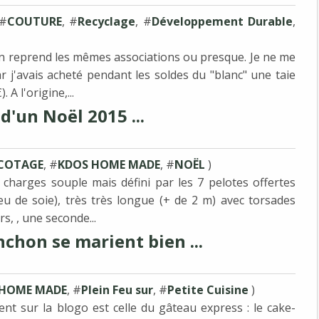
 #
COUTURE
, #
Recyclage
, #
Développement Durable
,
n reprend les mêmes associations ou presque. Je ne me
car j'avais acheté pendant les soldes du "blanc" une taie
 A l'origine,...
d'un Noël 2015 ...
COTAGE
, #
KDOS HOME MADE
, #
NOËL
)
charges souple mais défini par les 7 pelotes offertes
peu de soie), très très longue (+ de 2 m) avec torsades
s, , une seconde...
hon se marient bien ...
 HOME MADE
, #
Plein Feu sur
, #
Petite Cuisine
)
nt sur la blogo est celle du gâteau express : le cake-