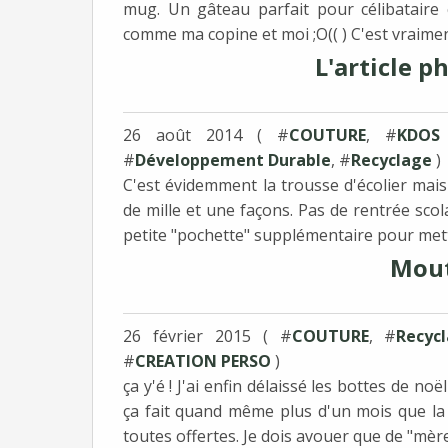
mug. Un gâteau parfait pour célibatair
comme ma copine et moi ;O(( ) C'est vraiment
L'article ph
26 août 2014 ( #
COUTURE
, #
KDOS
#
Développement Durable
, #
Recyclage
)
C'est évidemment la trousse d'écolier mais p
de mille et une façons. Pas de rentrée sc
petite "pochette" supplémentaire pour mettr
Mouto
26 février 2015 ( #
COUTURE
, #
Recyc
#
CREATION PERSO
)
ça y'é ! J'ai enfin délaissé les bottes de noël p
ça fait quand même plus d'un mois que la
toutes offertes. Je dois avouer que de "mère.