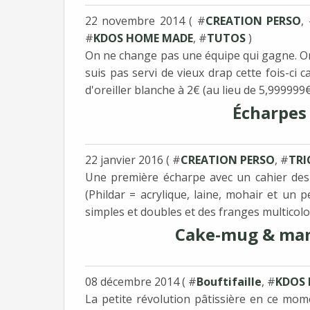
22 novembre 2014 ( #
CREATION PERSO
,
#
KDOS HOME MADE
, #
TUTOS
)
On ne change pas une équipe qui gagne. O
suis pas servi de vieux drap cette fois-ci 
d'oreiller blanche à 2€ (au lieu de 5,999999€).
Écharpes 
22 janvier 2016 ( #
CREATION PERSO
, #
TRI
Une première écharpe avec un cahier des 
(Phildar = acrylique, laine, mohair et un 
simples et doubles et des franges multicolor
Cake-mug & manc
08 décembre 2014 ( #
Bouftifaille
, #
KDOS
La petite révolution pâtissière en ce mome