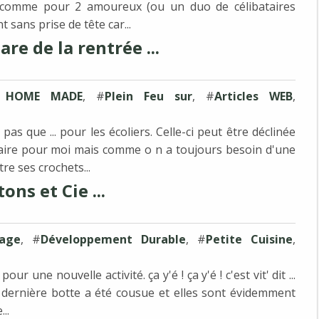
e comme pour 2 amoureux (ou un duo de célibataires
 sans prise de tête car...
are de la rentrée ...
 HOME MADE
, #
Plein Feu sur
, #
Articles WEB
,
as que ... pour les écoliers. Celle-ci peut être déclinée
olaire pour moi mais comme o n a toujours besoin d'une
e ses crochets...
ns et Cie ...
lage
, #
Développement Durable
, #
Petite Cuisine
,
our une nouvelle activité. ça y'é ! ça y'é ! c'est vit' dit ...
 dernière botte a été cousue et elles sont évidemment
..