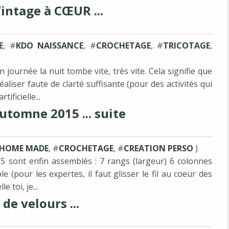
intage à CŒUR ...
E
, #
KDO NAISSANCE
, #
CROCHETAGE
, #
TRICOTAGE
,
 journée la nuit tombe vite, très vite. Cela signifie que
aliser faute de clarté suffisante (pour des activités qui
ificielle...
utomne 2015 ... suite
 HOME MADE
, #
CROCHETAGE
, #
CREATION PERSO
)
 sont enfin assemblés : 7 rangs (largeur) 6 colonnes
ble (pour les expertes, il faut glisser le fil au coeur des
 toi, je...
 de velours ...