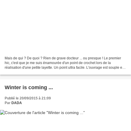
Mais de qui ? De quoi ? Rien de grave docteur ... ou presque ! Le premier
hic, c'est que je me suis énamourée d'un point de crochet lors de la
réalisation d'une petite layette. Un point ultra facile. L'ouvrage est souple et
pourtant saturé de laine. Le...
Winter is coming ...
Publié le 20/09/2015 à 21:09
Par
DADA