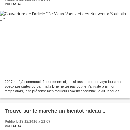
Par
DADA
2017 a déjà commencé frileusement et je n'ai pas encore envoyé tous mes
voeux par cartes ou par mails Et je ne t'ai pas oublié, j'ai juste pris mon
temps alors, je te présente mes meilleurs Voeux et comme l'a dit Jacques
Brel : Source internet L'ENVIE...
Trouvé sur le marché un bientôt rideau ...
Publié le 18/12/2016 à 12:07
Par
DADA