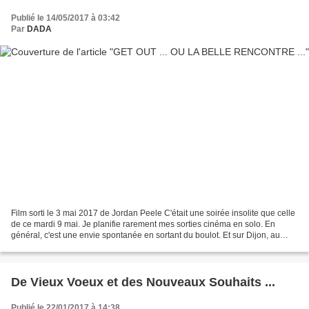
Publié le 14/05/2017 à 03:42
Par
DADA
Film sorti le 3 mai 2017 de Jordan Peele C'était une soirée insolite que celle
de ce mardi 9 mai. Je planifie rarement mes sorties cinéma en solo. En
général, c'est une envie spontanée en sortant du boulot. Et sur Dijon, au
centre ville, on ne manque...
De Vieux Voeux et des Nouveaux Souhaits ...
Publié le 22/01/2017 à 14:38