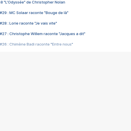
48 "L'Odyssée" de Christopher Nolan
#29 : MC Solaar raconte "Bouge de là"
28 : Lorie raconte "Je vais vite"
#27 : Christophe Willem raconte "Jacques a dit"
#26 : Chimène Badi raconte "Entre nous"
#25 : Indochine raconte "3e sexe"
#24 : Zaho raconte "C'est chelou"
#23 : Patrick Bruel raconte "Au café des délices"
#22 : Kyo raconte "Le chemin"
#21 : Nolwenn Leroy raconte "Cassé"
#20 : Patrick Hernandez raconte "Born to be alive"
#19 : Lorie raconte "Près de moi"
#18 : Michael Jones raconte "A nos actes manqués" (avec Jean-Jacque