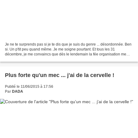
Je ne te surprends pas si je te dis que je suis du genre ... désordonnée. Ben
si. Un p'tit peu quand même. Je me soigne pourtant. Et tous les 31
décembre, je me convaincs que dès le lendemain la fée organisation me
coache au quotidien et que Dada "la...
Plus forte qu'un mec ... j'ai de la cervelle !
Publié le 11/06/2015 à 17:56
Par
DADA