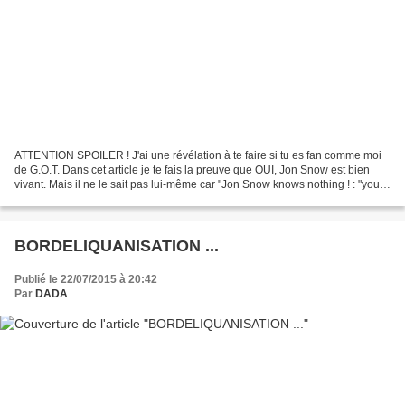
ATTENTION SPOILER ! J'ai une révélation à te faire si tu es fan comme moi
de G.O.T. Dans cet article je te fais la preuve que OUI, Jon Snow est bien
vivant. Mais il ne le sait pas lui-même car "Jon Snow knows nothing ! : "you
know nothing Jon Snow" "...
BORDELIQUANISATION ...
Publié le 22/07/2015 à 20:42
Par
DADA