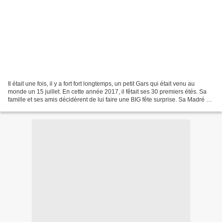
Il était une fois, il y a fort fort longtemps, un petit Gars qui était venu au
monde un 15 juillet. En cette année 2017, il fêtait ses 30 premiers étés. Sa
famille et ses amis décidèrent de lui faire une BIG fête surprise. Sa Madré se
proposa de créer...