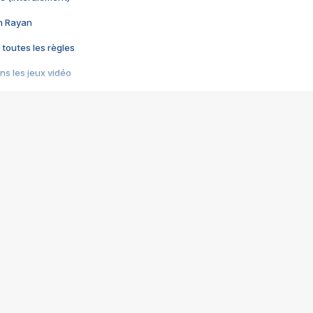
im Rayan
 toutes les règles
s les jeux vidéo
us choquant de Rockstar ? - Le scandale BULLY
e plus moche de Steam
du RÊVE tourne au CAUCHEMAR
pendant 8 heures
it… à tort
umiliés par un jeu vidéo
ire - Final Fantasy 8
ti un empire - Age of Empires
story DOFUS