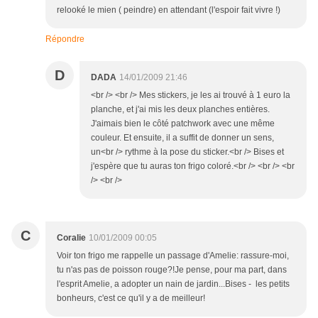
relooké le mien ( peindre) en attendant (l'espoir fait vivre !)
Répondre
D
DADA
14/01/2009 21:46
<br /> <br /> Mes stickers, je les ai trouvé à 1 euro la
planche, et j'ai mis les deux planches entières.
J'aimais bien le côté patchwork avec une même
couleur. Et ensuite, il a suffit de donner un sens,
un<br /> rythme à la pose du sticker.<br /> Bises et
j'espère que tu auras ton frigo coloré.<br /> <br /> <br
/> <br />
C
Coralie
10/01/2009 00:05
Voir ton frigo me rappelle un passage d'Amelie: rassure-moi,
tu n'as pas de poisson rouge?!Je pense, pour ma part, dans
l'esprit Amelie, a adopter un nain de jardin...Bises - les petits
bonheurs, c'est ce qu'il y a de meilleur!