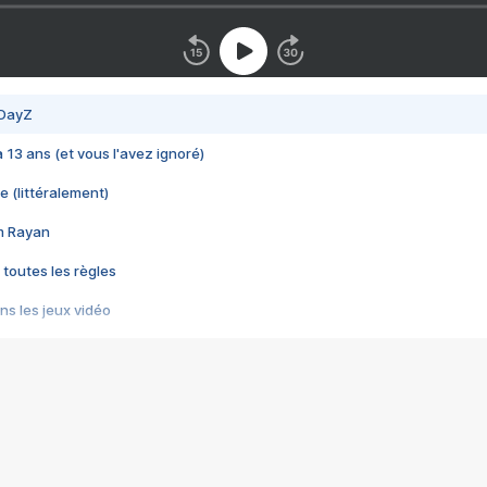
 DayZ
 a 13 ans (et vous l'avez ignoré)
e (littéralement)
im Rayan
 toutes les règles
s les jeux vidéo
us choquant de Rockstar ? - Le scandale BULLY
e plus moche de Steam
du RÊVE tourne au CAUCHEMAR
pendant 8 heures