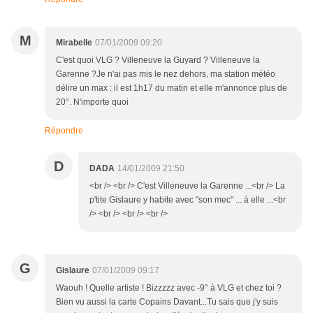
M
Mirabelle
07/01/2009 09:20
C'est quoi VLG ? Villeneuve la Guyard ? Villeneuve la
Garenne ?Je n'ai pas mis le nez dehors, ma station météo
délire un max : il est 1h17 du matin et elle m'annonce plus de
20°. N'importe quoi
Répondre
D
DADA
14/01/2009 21:50
<br /> <br /> C'est Villeneuve la Garenne ...<br /> La
p'tite Gislaure y habite avec "son mec" ... à elle ...<br
/> <br /> <br /> <br />
G
Gislaure
07/01/2009 09:17
Waouh ! Quelle artiste ! Bizzzzz avec -9° à VLG et chez toi ?
Bien vu aussi la carte Copains Davant...Tu sais que j'y suis