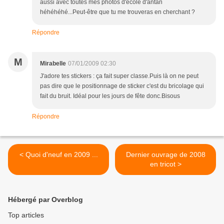
aussi avec toutes mes photos d'école d'antan
héhéhéhé...Peut-être que tu me trouveras en cherchant ?
Répondre
M
Mirabelle
07/01/2009 02:30
J'adore tes stickers : ça fait super classe.Puis là on ne peut
pas dire que le positionnage de sticker c'est du bricolage qui
fait du bruit. Idéal pour les jours de fête donc.Bisous
Répondre
< Quoi d'neuf en 2009 ...
Dernier ouvrage de 2008
en tricot >
Hébergé par Overblog
Top articles