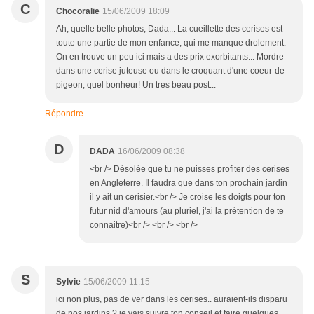
C
Chocoralie
15/06/2009 18:09
Ah, quelle belle photos, Dada... La cueillette des cerises est
toute une partie de mon enfance, qui me manque drolement.
On en trouve un peu ici mais a des prix exorbitants... Mordre
dans une cerise juteuse ou dans le croquant d'une coeur-de-
pigeon, quel bonheur! Un tres beau post...
Répondre
D
DADA
16/06/2009 08:38
<br /> Désolée que tu ne puisses profiter des cerises
en Angleterre. Il faudra que dans ton prochain jardin
il y ait un cerisier.<br /> Je croise les doigts pour ton
futur nid d'amours (au pluriel, j'ai la prétention de te
connaitre)<br /> <br /> <br />
S
Sylvie
15/06/2009 11:15
ici non plus, pas de ver dans les cerises.. auraient-ils disparu
de nos jardins ? je vais suivre ton conseil et faire quelques