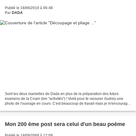
Publié le 18/06/2010 à 06:48
Par
DADA
Sont les deux mamelles de Dada en plus de la préparation des futurs
examens de la Cnam (lire "activités") ! Voilà pour te rassurer Audrey une
photo de l'ouvrage en cours. C'est beaucoup de travail mais je m'encourage
et m'autocongratule en mangeant quelques...
Mon 200 ème post sera celui d'un beau poème
Publié le 14/09/2008 à 12:09