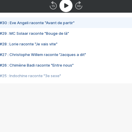
#30 : Eve Angeli raconte "Avant de partir"
#29 : MC Solaar raconte "Bouge de là"
28 : Lorie raconte "Je vais vite"
#27 : Christophe Willem raconte "Jacques a dit"
#26 : Chimène Badi raconte "Entre nous"
#25 : Indochine raconte "3e sexe"
#24 : Zaho raconte "C'est chelou"
#23 : Patrick Bruel raconte "Au café des délices"
#22 : Kyo raconte "Le chemin"
#21 : Nolwenn Leroy raconte "Cassé"
#20 : Patrick Hernandez raconte "Born to be alive"