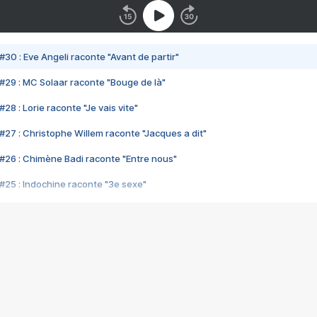
#30 : Eve Angeli raconte "Avant de partir"
#29 : MC Solaar raconte "Bouge de là"
28 : Lorie raconte "Je vais vite"
#27 : Christophe Willem raconte "Jacques a dit"
#26 : Chimène Badi raconte "Entre nous"
#25 : Indochine raconte "3e sexe"
#24 : Zaho raconte "C'est chelou"
#23 : Patrick Bruel raconte "Au café des délices"
#22 : Kyo raconte "Le chemin"
#21 : Nolwenn Leroy raconte "Cassé"
#20 : Patrick Hernandez raconte "Born to be alive"