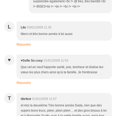
surprendre également.<br /> @ très, très bientôt.<br
/> BISES<br /> <br /> <br /> <br />
L
Lilo
03/01/2009 11:35
Merci et très bonne année à toi aussi
Répondre
♥
♥Sofie So cosy
01/01/2009 11:55
Que cet an neuf t'apporte santé, joie, bonheur et réalise tes
vœux les plus chers ainsi qu'a ta famille. Je t'embrasse
Répondre
T
tibrikot
01/01/2009 11:07
et moi la deuxième Très bonne année Dada, rien que des
supers bons trucs, plein, plein plein ... et des gros bisous à toi
et à Mamzelle Scotty, puis à ta petite famille aussi, mais bon,