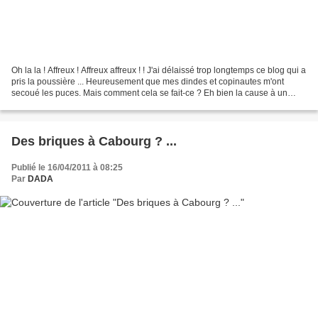
Oh la la ! Affreux ! Affreux affreux ! ! J'ai délaissé trop longtemps ce blog qui a
pris la poussière ... Heureusement que mes dindes et copinautes m'ont
secoué les puces. Mais comment cela se fait-ce ? Eh bien la cause à un
travail intense ou presque...
Des briques à Cabourg ? ...
Publié le 16/04/2011 à 08:25
Par
DADA