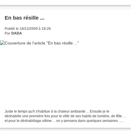
allongée sur...
En bas résille ...
Publié le 18/12/2009 à 18:26
Par
DADA
Juste le temps qu'il s'habitue à la chaleur ambiante ... Ensuite je le
déshabille une première fois pour le vêtir de ses habits de lumière, de fête ...
et pour le déshabillage ultime ... on y pensera dans quelques semaines ...
Ce jeudi, en cette fin d'après...