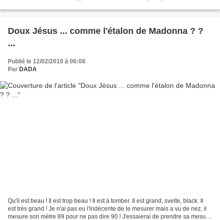
des listes à condition...
Doux Jésus ... comme l'étalon de Madonna ? ?
...
Publié le 12/02/2010 à 06:08
Par
DADA
Qu'il est beau ! Il est trop beau ! Il est à tomber. Il est grand, svelte, black. Il
est très grand ! Je n'ai pas eu l'indécente de le mesurer mais a vu de nez, il
mesure son mètre 89 pour ne pas dire 90 ! J'essaierai de prendre sa mesure