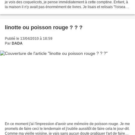
je vois des coquelicots, je pense immédiatement à cette comptine. Enfant, à
la maison il n'y avait pas énormément de livres. Je lisais et relisais "l'oiseau
bleue" et un...
linotte ou poisson rouge ? ? ?
Publié le 13/04/2010 à 18:59
Par
DADA
En ce moment j'ai l'impression d'avoir une mémoire de poisson rouge. Je me
promets de faire ceci le lendemain et j'oublie aussitôt de faire cela le jour-dit.
Comme ma vieille voisine, je vais sans aucun doute pratiquer l'art de faire