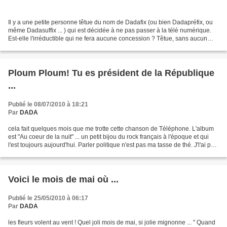
Il y a une petite personne têtue du nom de Dadafix (ou bien Dadapréfix, ou
même Dadasuffix ... ) qui est décidée à ne pas passer à la télé numérique.
Est-elle l'irréductible qui ne fera aucune concession ? Têtue, sans aucun
doute voire même extra têtue....
Ploum Ploum! Tu es président de la République
...
Publié le 08/07/2010 à 18:21
Par
DADA
cela fait quelques mois que me trotte cette chanson de Téléphone. L'album
est "Au coeur de la nuit" ... un petit bijou du rock français à l'époque et qui
l'est toujours aujourd'hui. Parler politique n'est pas ma tasse de thé. J'l'ai pas
voulu comme président...
Voici le mois de mai où ...
Publié le 25/05/2010 à 06:17
Par
DADA
les fleurs volent au vent ! Quel joli mois de mai, si jolie mignonne ... " Quand