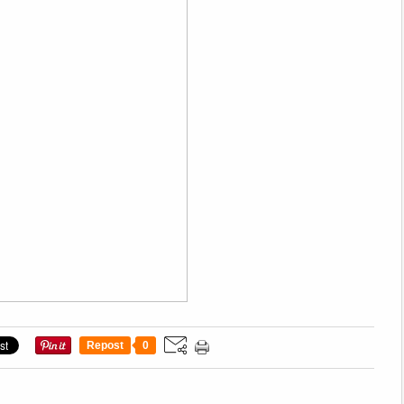
Repost
0