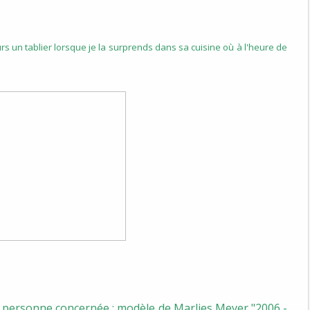
s un tablier lorsque je la surprends dans sa cuisine où à l'heure de
la personne concernée : modèle de Marlies Meyer "2006 -