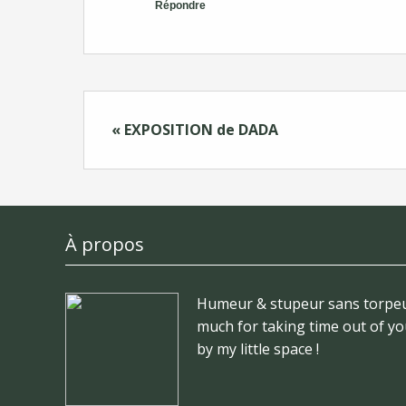
Répondre
« EXPOSITION de DADA
À propos
Humeur & stupeur sans torpeu
much for taking time out of yo
by my little space !